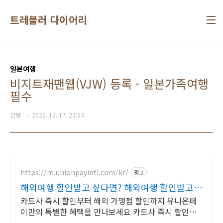
본문 바로가기
트레블러 다이어리
일본여행
비지트재팬웹(VJW) 등록 - 일본가족여행
필수
안탱
2022. 12. 17. 23:53
https://m.unionpayintl.com/kr/
광고
해외여행 할인받고 싶다면? 해외여행 할인받고
싶다면?
카드사 즉시 할인부터 해외 가맹점 할인까지 유니온페
이만의 특별한 혜택을 만나보세요 카드사 즉시 할인부
터 해외 가맹점 할인까지 유니온페이만의 특별한 혜택